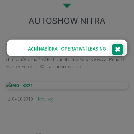
AUTOSHOW NITRA
Ve dnech 3.-6.10.2019 vystavujeme na autosalónu
✖
AČNÍ NABÍDKA - OPERATIVNÍ LEASING
AUTOSHOW Nitra. Zveme Vás k prezentaci valníku se
shrnovačkou na šasí Fiat Ducato a našeho showcar Renault
Master Eurobox XXL se zadní rampou.
|
04.10.2019
Novinky